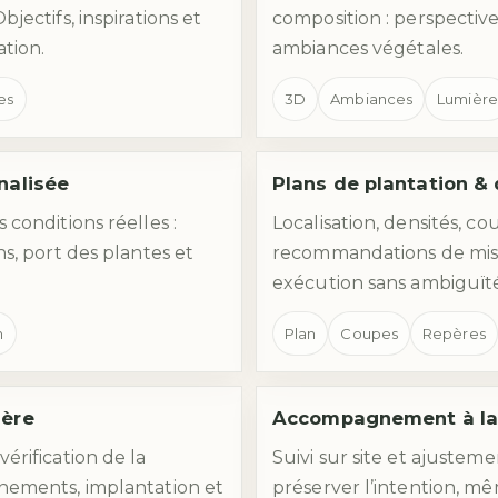
jectifs, inspirations et
composition : perspectiv
tion.
ambiances végétales.
es
3D
Ambiances
Lumière
nalisée
Plans de plantation 
 conditions réelles :
Localisation, densités, co
ns, port des plantes et
recommandations de mi
exécution sans ambiguït
n
Plan
Coupes
Repères
gère
Accompagnement à la 
érification de la
Suivi sur site et ajusteme
gnements, implantation et
préserver l’intention, m