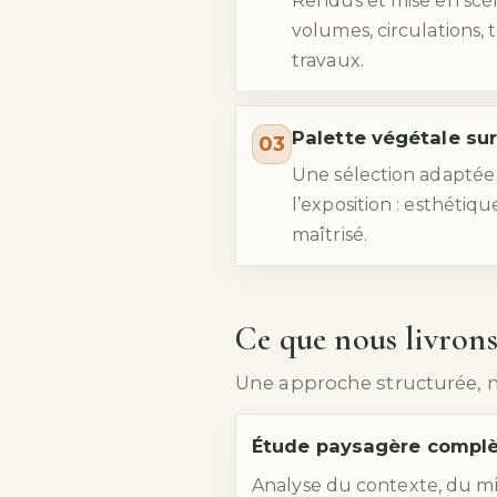
Rendus et mise en scèn
volumes, circulations, 
travaux.
Palette végétale su
03
Une sélection adaptée a
l’exposition : esthétiq
maîtrisé.
Ce que nous livron
Une approche structurée, m
Étude paysagère compl
Analyse du contexte, du mi