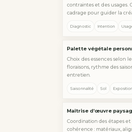
contraintes et des usages. Ob
cadrage pour guider la créa
Diagnostic
Intention
Usag
Palette végétale person
Choix des essences selon les
floraisons, rythme des saiso
entretien.
Saisonnalité
Sol
Expositio
Maîtrise d’œuvre paysa
Coordination des étapes et v
cohérence : matériaux, ali