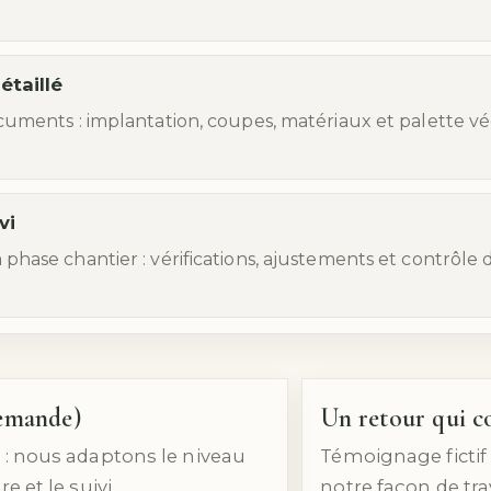
étaillé
uments : implantation, coupes, matériaux et palette vég
vi
hase chantier : vérifications, ajustements et contrôle
demande)
Un retour qui 
 : nous adaptons le niveau
Témoignage fictif 
 et le suivi.
notre façon de trav