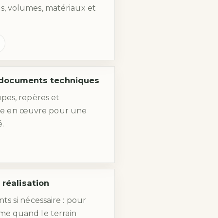
es, volumes, matériaux et
& documents techniques
upes, repères et
se en œuvre pour une
é.
réalisation
nts si nécessaire : pour
ême quand le terrain