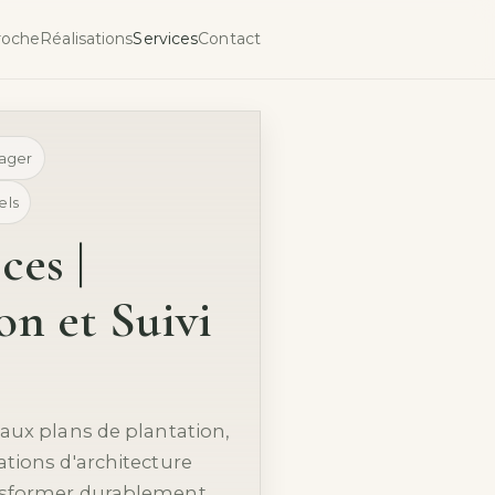
roche
Réalisations
Services
Contact
sager
els
ces |
n et Suivi
aux plans de plantation,
tions d'architecture
nsformer durablement