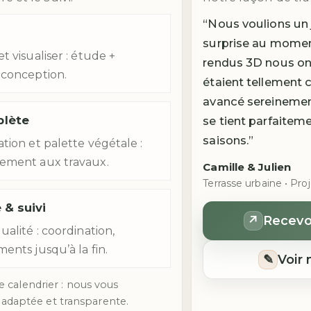
“Nous voulions un 
surprise au momen
t visualiser : étude +
rendus 3D nous ont
 conception.
étaient tellement c
avancé sereinement
plète
se tient parfaitem
saisons.”
ation et palette végétale :
nement aux travaux.
Camille & Julien
Terrasse urbaine • Pr
 & suivi
↗
Recevo
ualité : coordination,
ents jusqu’à la fin.
✎
Voir
e calendrier : nous vous
daptée et transparente.