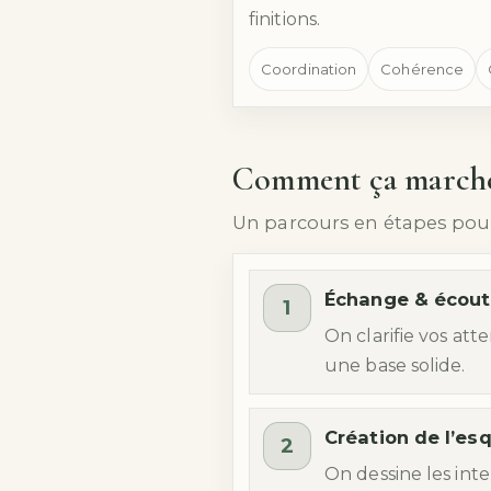
finitions.
Coordination
Cohérence
Comment ça march
Un parcours en étapes pour g
Échange & écout
1
On clarifie vos att
une base solide.
Création de l’es
2
On dessine les inte