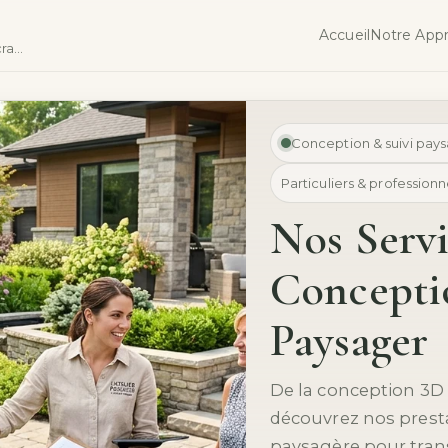
Accueil
Notre App
Votre paysage, du premier trait de crayon à la floraison.
Conception & suivi pay
Particuliers & professionn
Nos Servi
Conceptio
Paysager
De la conception 3D 
découvrez nos presta
paysagère pour tra