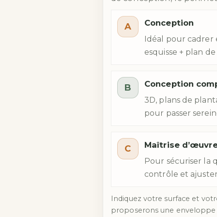
Conception
A
Idéal pour cadrer e
esquisse + plan de
Conception com
B
3D, plans de plant
pour passer serei
Maîtrise d’œuvre
C
Pour sécuriser la q
contrôle et ajustem
Indiquez votre surface et votr
proposerons une enveloppe a