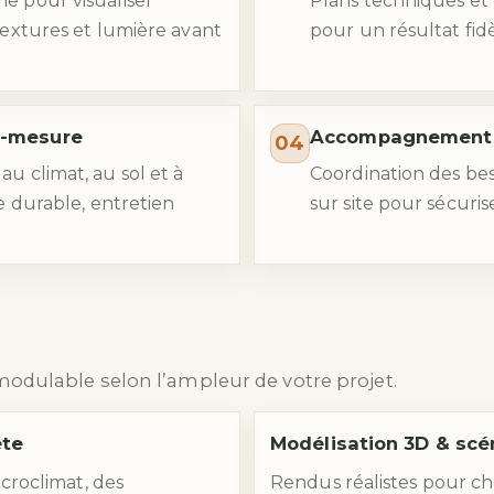
e pour visualiser
Plans techniques et
textures et lumière avant
pour un résultat fidè
r-mesure
Accompagnement ju
04
u climat, au sol et à
Coordination des bes
ue durable, entretien
sur site pour sécuris
s
odulable selon l’ampleur de votre projet.
ète
Modélisation 3D & scé
croclimat, des
Rendus réalistes pour cho